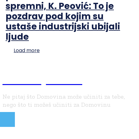
spremni, K. Peović: To je
pozdrav pod kojim su
ustaše industrijski ubijali
ljude
Load more
Braniteljski.info
Ne pitaj što Domovina može učiniti za tebe,
nego što ti možeš učiniti za Domovinu