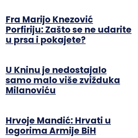
Fra Marijo Knezović
Porfiriju: Zašto se ne udarite
u prsa i pokajete?
U Kninu je nedostajalo
samo malo više zvižduka
Milanoviću
Hrvoje Mandić: Hrvati u
logorima Armije BiH