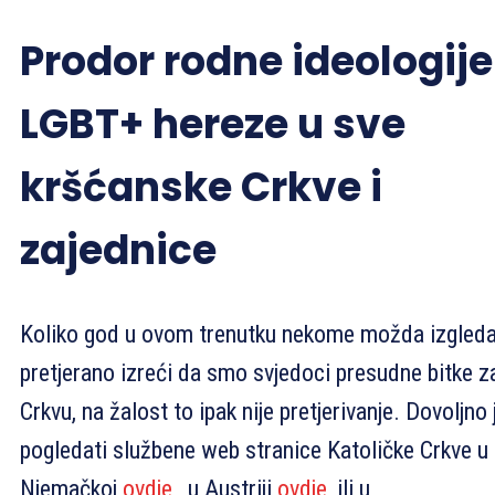
Prodor rodne ideologije 
LGBT+ hereze u sve
kršćanske Crkve i
zajednice
Koliko god u ovom trenutku nekome možda izgled
pretjerano izreći da smo svjedoci presudne bitke z
Crkvu, na žalost to ipak nije pretjerivanje. Dovoljno 
pogledati službene web stranice Katoličke Crkve u
Njemačkoj
ovdje
, u Austriji
ovdje
, ili u