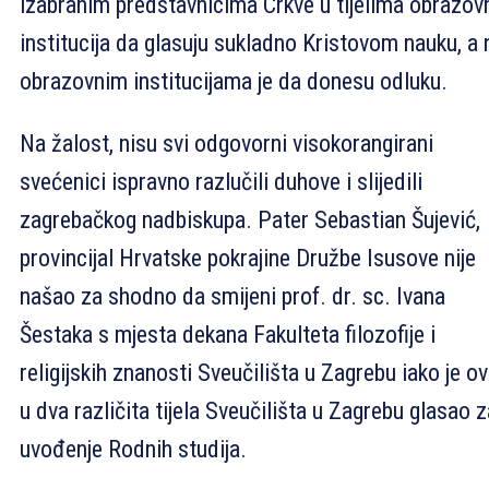
izabranim predstavnicima Crkve u tijelima obrazov
institucija da glasuju sukladno Kristovom nauku, a 
obrazovnim institucijama je da donesu odluku.
Na žalost, nisu svi odgovorni visokorangirani
svećenici ispravno razlučili duhove i slijedili
zagrebačkog nadbiskupa. Pater Sebastian Šujević,
provincijal Hrvatske pokrajine Družbe Isusove nije
našao za shodno da smijeni prof. dr. sc. Ivana
Šestaka s mjesta dekana Fakulteta filozofije i
religijskih znanosti Sveučilišta u Zagrebu iako je ov
u dva različita tijela Sveučilišta u Zagrebu glasao z
uvođenje Rodnih studija.