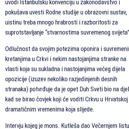
uvodi Istanbulsku konvenciju u zakonodavstvo i
pokušava uvesti Rodne studije u obrazovni sustav,
uistinu treba mnogo hrabrosti i razboritosti za
suprotstavljanje “stvarnostima suvremenog svijeta”
Odlučnost da svojim potezima oponira i suvremen
kretanjima u Crkvi i nekim nastojanjima stranke na
vlasti koja su sukladna i nastojanjima većeg dijela
opozicije (izuzev nekoliko razjedinjenih desnih
stranaka) potvrđuje da je opet Duh Sveti bio na dje
kad se birao čovjek koji će voditi Crkvu u Hrvatskoj
dramatičnim vremenima koja slijede.
Intervju kojeg je mons. Kutleša dao Večernjem list