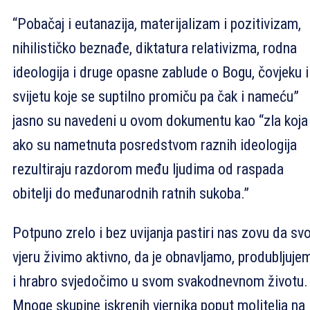
“Pobačaj i eutanazija, materijalizam i pozitivizam,
nihilističko beznađe, diktatura relativizma, rodna
ideologija i druge opasne zablude o Bogu, čovjeku i
svijetu koje se suptilno promiču pa čak i nameću”
jasno su navedeni u ovom dokumentu kao “zla koja
ako su nametnuta posredstvom raznih ideologija
rezultiraju razdorom među ljudima od raspada
obitelji do međunarodnih ratnih sukoba.”
Potpuno zrelo i bez uvijanja pastiri nas zovu da svo
vjeru živimo aktivno, da je obnavljamo, produbljuje
i hrabro svjedočimo u svom svakodnevnom životu.
Mnoge skupine iskrenih vjernika poput molitelja na