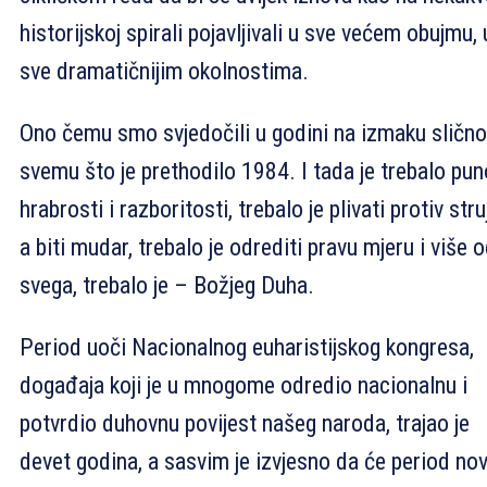
historijskoj spirali pojavljivali u sve većem obujmu, 
sve dramatičnijim okolnostima.
Ono čemu smo svjedočili u godini na izmaku slično
svemu što je prethodilo 1984. I tada je trebalo pun
hrabrosti i razboritosti, trebalo je plivati protiv stru
a biti mudar, trebalo je odrediti pravu mjeru i više 
svega, trebalo je – Božjeg Duha.
Period uoči Nacionalnog euharistijskog kongresa,
događaja koji je u mnogome odredio nacionalnu i
potvrdio duhovnu povijest našeg naroda, trajao je
devet godina, a sasvim je izvjesno da će period no