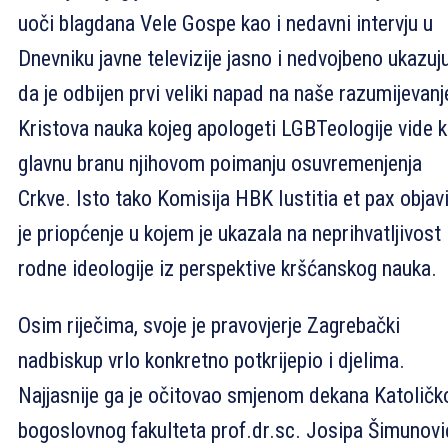
uoči blagdana Vele Gospe kao i nedavni intervju u
Dnevniku javne televizije jasno i nedvojbeno ukazuj
da je odbijen prvi veliki napad na naše razumijevanj
Kristova nauka kojeg apologeti LGBTeologije vide 
glavnu branu njihovom poimanju osuvremenjenja
Crkve. Isto tako Komisija HBK Iustitia et pax objavi
je priopćenje u kojem je ukazala na neprihvatljivost
rodne ideologije iz perspektive kršćanskog nauka.
Osim riječima, svoje je pravovjerje Zagrebački
nadbiskup vrlo konkretno potkrijepio i djelima.
Najjasnije ga je očitovao smjenom dekana Katoličk
bogoslovnog fakulteta prof.dr.sc. Josipa Šimunovi