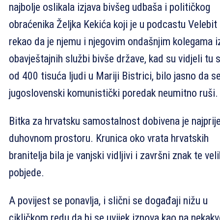
najbolje oslikala izjava bivšeg udbaša i političkog
obraćenika Željka Kekića koji je u podcastu Velebit
rekao da je njemu i njegovim ondašnjim kolegama i
obavještajnih službi bivše države, kad su vidjeli tu s
od 400 tisuća ljudi u Mariji Bistrici, bilo jasno da s
jugoslovenski komunistički poredak neumitno ruši.
Bitka za hrvatsku samostalnost dobivena je najprij
duhovnom prostoru. Krunica oko vrata hrvatskih
branitelja bila je vanjski vidljivi i završni znak te vel
pobjede.
A povijest se ponavlja, i slični se događaji nižu u
cikličkom redu da bi se uvijek iznova kao na nekakv