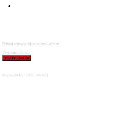
BRANITELJI I VJERA
PRETPLATI SE
Dobivaj najnovije vijest na email adresu.
PRETPLATI SE
©Copyright braniteljski.info 2025