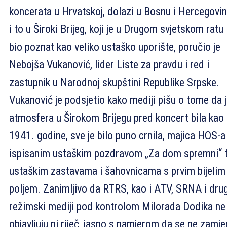
koncerata u Hrvatskoj, dolazi u Bosnu i Hercegovin
i to u Široki Brijeg, koji je u Drugom svjetskom ratu
bio poznat kao veliko ustaško uporište, poručio je
Nebojša Vukanović, lider Liste za pravdu i red i
zastupnik u Narodnoj skupštini Republike Srpske.
Vukanović je podsjetio kako mediji pišu o tome da 
atmosfera u Širokom Brijegu pred koncert bila kao
1941. godine, sve je bilo puno crnila, majica HOS-a
ispisanim ustaškim pozdravom „Za dom spremni“ 
ustaškim zastavama i šahovnicama s prvim bijelim
poljem. Zanimljivo da RTRS, kao i ATV, SRNA i drug
režimski mediji pod kontrolom Milorada Dodika ne
objavljuju ni riječ, jasno s namjerom da se ne zamje