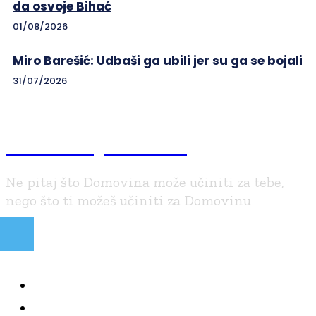
da osvoje Bihać
01/08/2026
Miro Barešić: Udbaši ga ubili jer su ga se bojali
31/07/2026
Braniteljski.info
Ne pitaj što Domovina može učiniti za tebe,
nego što ti možeš učiniti za Domovinu
NAJČITANIJE
KOLUMNE