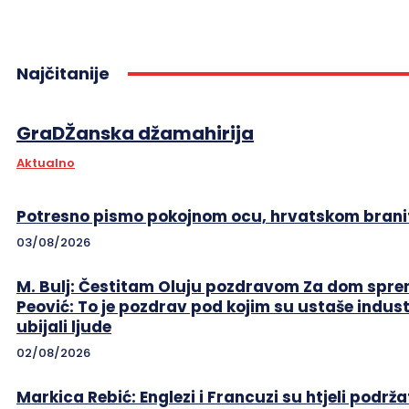
Najčitanije
GraDŽanska džamahirija
Aktualno
Potresno pismo pokojnom ocu, hrvatskom branit
03/08/2026
M. Bulj: Čestitam Oluju pozdravom Za dom sprem
Peović: To je pozdrav pod kojim su ustaše indust
ubijali ljude
02/08/2026
Markica Rebić: Englezi i Francuzi su htjeli podrža