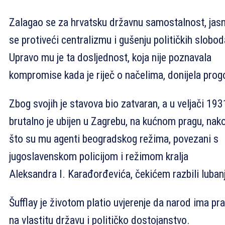
Zalagao se za hrvatsku državnu samostalnost, jas
se protiveći centralizmu i gušenju političkih slobod
Upravo mu je ta dosljednost, koja nije poznavala
kompromise kada je riječ o načelima, donijela prog
Zbog svojih je stavova bio zatvaran, a u veljači 193
brutalno je ubijen u Zagrebu, na kućnom pragu, nak
što su mu agenti beogradskog režima, povezani s
jugoslavenskom policijom i režimom kralja
Aleksandra I. Karađorđevića, čekićem razbili luban
Šufflay je životom platio uvjerenje da narod ima pr
na vlastitu državu i političko dostojanstvo.