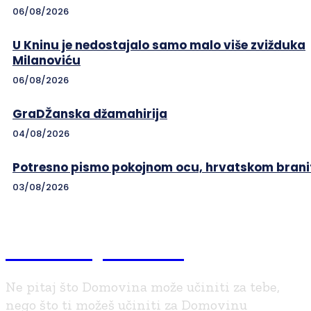
06/08/2026
U Kninu je nedostajalo samo malo više zvižduka
Milanoviću
06/08/2026
GraDŽanska džamahirija
04/08/2026
Potresno pismo pokojnom ocu, hrvatskom branit
03/08/2026
Braniteljski.info
Ne pitaj što Domovina može učiniti za tebe,
nego što ti možeš učiniti za Domovinu