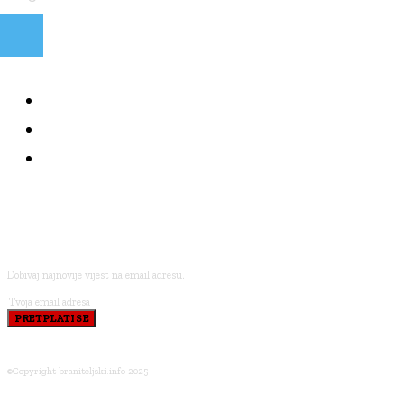
NAJČITANIJE
KOLUMNE
BRANITELJI I VJERA
PRETPLATI SE
Dobivaj najnovije vijest na email adresu.
PRETPLATI SE
©Copyright braniteljski.info 2025