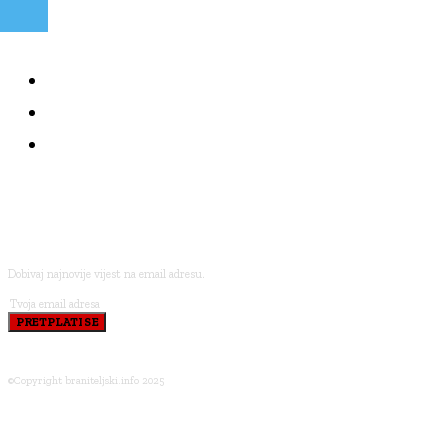
NAJČITANIJE
KOLUMNE
BRANITELJI I VJERA
PRETPLATI SE
Dobivaj najnovije vijest na email adresu.
PRETPLATI SE
©Copyright braniteljski.info 2025