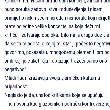
koncertima. Nisam pratio sam koncert, ali sam do
puno poruka zadovoljstva i oduševljenja i nisam
primijetio nekih većih nereda i nemorala koji nerije
prate pojedine velike koncerte, na koje dežurni
kritičari zatvaraju oba oka. Bilo mi je drago doživje
da se ta mladost, o kojoj mi stariji počesto negati
govorimo, pokazala u mnogočemu plemenitijom od
onih koji je etiketiraju i optužuju tražeći samo ono
negativno”.
Mladi ljudi izražavaju svoju vjerničku i kulturnu
pripadnost
Naglasio je da, unatoč kritikama koje se upućuju
Thompsonu kao glazbeniku i politički kontroverzno