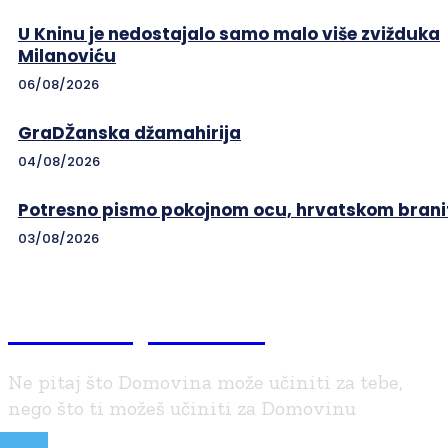
U Kninu je nedostajalo samo malo više zvižduka
Milanoviću
06/08/2026
GraDŽanska džamahirija
04/08/2026
Potresno pismo pokojnom ocu, hrvatskom branit
03/08/2026
Braniteljski.info
Ne pitaj što Domovina može učiniti za tebe,
nego što ti možeš učiniti za Domovinu