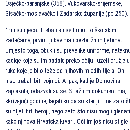
Osječko-baranjske (358), Vukovarsko-srijemske,
Sisačko-moslavačke i Zadarske županije (po 250).
“Bili su djeca. Trebali su se brinuti o školskim
zadaćama, prvim ljubavima i bezbrižnim ljetima.
Umjesto toga, obukli su prevelike uniforme, nataknu
kacige koje su im padale preko očiju i uzeli oružje u
ruke koje je bilo teže od njihovih mladih tijela. Oni
nisu trebali biti vojnici. A ipak, kad je Domovina
zaplakala, odazvali su se. S lažnim dokumentima,
skrivajući godine, lagali su da su stariji – ne zato š
su htjeli biti heroji, nego zato što nisu mogli gledat
kako njihova Hrvatska krvari. Oči im još nisu stigle