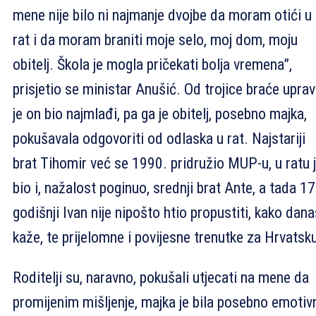
mene nije bilo ni najmanje dvojbe da moram otići u
rat i da moram braniti moje selo, moj dom, moju
obitelj. Škola je mogla pričekati bolja vremena”,
prisjetio se ministar Anušić. Od trojice braće upra
je on bio najmlađi, pa ga je obitelj, posebno majka,
pokušavala odgovoriti od odlaska u rat. Najstariji
brat Tihomir već se 1990. pridružio MUP-u, u ratu 
bio i, nažalost poginuo, srednji brat Ante, a tada 17
godišnji Ivan nije nipošto htio propustiti, kako dana
kaže, te prijelomne i povijesne trenutke za Hrvatsk
Roditelji su, naravno, pokušali utjecati na mene da
promijenim mišljenje, majka je bila posebno emotiv