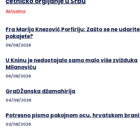
četničko orgijanje u Srbu
Aktualno
Fra Marijo Knezović Porfiriju: Zašto se ne udarite
pokajete?
06/08/2026
U Kninu je nedostajalo samo malo više zvižduka
Milanoviću
06/08/2026
GraDŽanska džamahirija
04/08/2026
Potresno pismo pokojnom ocu, hrvatskom branit
03/08/2026