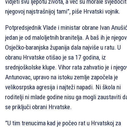
vidjeti svu ljepotu života, a već su morale svjedočit
njegovoj najstrašnijoj tami”, piše Hrvatski vojnik.
Potpredsjednik Vlade i ministar obrane Ivan Anuši
jedan je od maloljetnih branitelja. A baš ih je njego
Osječko-baranjska županija dala najviše u ratu. U
obranu Hrvatske otišao je sa 17 godina, iz
srednjoškolske klupe. Vihor rata zahvatio je i njego
Antunovac, upravo na istoku zemlje započela je
velikosrpska agresija i najteži napadi. Ni škola ni
roditelji ni mlade godine nisu ga mogli zaustaviti d
se priključi obrani Hrvatske.
”U tim trenucima kad je počeo rat u Hrvatskoj za