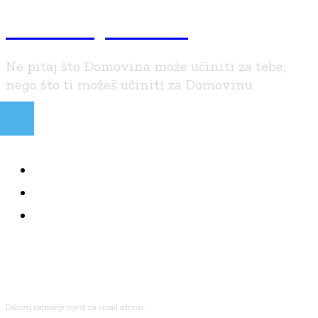
Braniteljski.info
Ne pitaj što Domovina može učiniti za tebe,
nego što ti možeš učiniti za Domovinu
NAJČITANIJE
KOLUMNE
BRANITELJI I VJERA
PRETPLATI SE
Dobivaj najnovije vijest na email adresu.