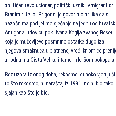
političar, revolucionar, politički uznik i emigrant dr.
Branimir Jelić. Prigodni je govor bio prilika da s
nazočnima podijelimo sjećanje na jednu od hrvatsk
Antigona: udovicu pok. Ivana Keglja zvanog Beser
koja je muževljeve posmrtne ostatke dugo iza
njegova smaknuća u platnenoj vreći kriomice prenij
u rodnu mu Cistu Veliku i tamo ih krišom pokopala.
Bez uzora iz onog doba, rekosmo, duboko vjerujući
to što rekosmo, ni naraštaj iz 1991. ne bi bio tako
sjajan kao što je bio.