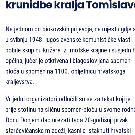
krunidbe kralja Tomisla
Na jednom od biokovskih prijevoja, na mjestu gdje 
u svibnju 1948. jugoslavenske komunističke vlasti
pobile skupinu križara iz Imotske krajine i susjedni
općina, jučer je otkrivena i blagoslovljena spomen-
ploča u spomen na 1100. obljetnicu hrvatskoga
kraljevstva.
Vrijedni organizatori odlučili su se za tekst koji je
prije stotinu na sličnu spomen-ploču u svome rod
Docu Donjem dao urezati tada 20-godišnji prvak
starčevićanske mladeži, kasnije istaknuti hrvatski