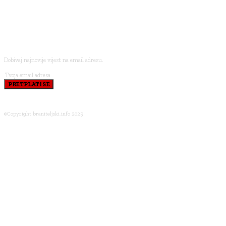
PRETPLATI SE
Dobivaj najnovije vijest na email adresu.
PRETPLATI SE
©Copyright braniteljski.info 2025