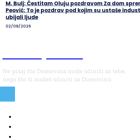
M. Bulj: Čestitam Oluju pozdravom Za dom sprem
Peović: To je pozdrav pod kojim su ustaše indust
ubijali ljude
02/08/2026
Braniteljski.info
Ne pitaj što Domovina može učiniti za tebe,
nego što ti možeš učiniti za Domovinu
NAJČITANIJE
KOLUMNE
BRANITELJI I VJERA