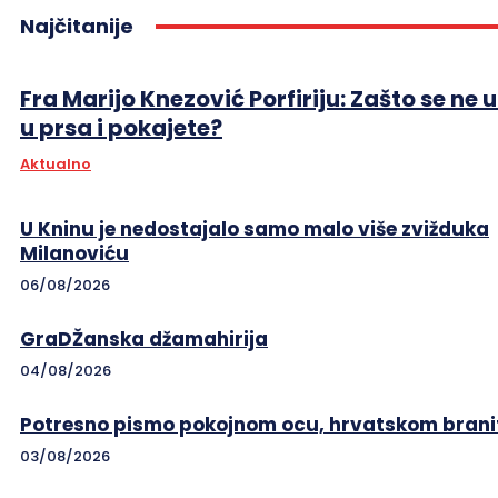
Najčitanije
Fra Marijo Knezović Porfiriju: Zašto se ne 
u prsa i pokajete?
Aktualno
U Kninu je nedostajalo samo malo više zvižduka
Milanoviću
06/08/2026
GraDŽanska džamahirija
04/08/2026
Potresno pismo pokojnom ocu, hrvatskom branit
03/08/2026