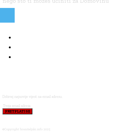
nego što ti možeš učiniti za Domovinu
NAJČITANIJE
KOLUMNE
BRANITELJI I VJERA
PRETPLATI SE
Dobivaj najnovije vijest na email adresu.
PRETPLATI SE
©Copyright braniteljski.info 2025