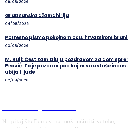
06/08/2026
GraDŽanska džamahirija
04/08/2026
Potresno pismo pokojnom ocu, hrvatskom branit
03/08/2026
M. Bulj: Čestitam Oluju pozdravom Za dom sprem
Peović: To je pozdrav pod kojim su ustaše indust
ubijali ljude
02/08/2026
Braniteljski.info
Ne pitaj što Domovina može učiniti za tebe,