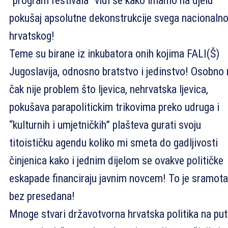
“program festivala” vidi se kako imamo na djelu
pokušaj apsolutne dekonstrukcije svega nacionaln
hrvatskog!
Teme su birane iz inkubatora onih kojima FALI(Š)
Jugoslavija, odnosno bratstvo i jedinstvo! Osobno
čak nije problem što ljevica, nehrvatska ljevica,
pokušava parapolitickim trikovima preko udruga i
“kulturnih i umjetničkih” plašteva gurati svoju
titoističku agendu koliko mi smeta do gadljivosti
činjenica kako i jednim dijelom se ovakve političke
eskapade financiraju javnim novcem! To je sramota
bez presedana!
Mnoge stvari državotvorna hrvatska politika na pu