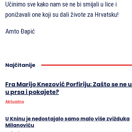
Učinimo sve kako nam se ne bi smijali u lice i
ponižavali one koji su dali živote za Hrvatsku!
Amto Đapić
Najčitanije
Fra Marijo Knezović Porfiriju: Zašto se ne 
u prsa i pokajete?
Aktualno
U Kninu je nedostajalo samo malo više zvižduka
Milanoviću