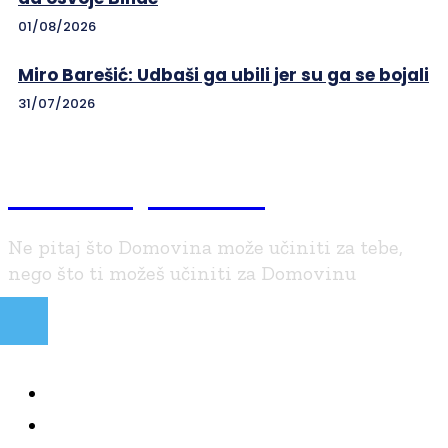
01/08/2026
Miro Barešić: Udbaši ga ubili jer su ga se bojali
31/07/2026
Braniteljski.info
Ne pitaj što Domovina može učiniti za tebe,
nego što ti možeš učiniti za Domovinu
NAJČITANIJE
KOLUMNE