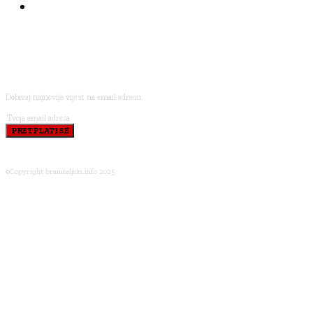
BRANITELJI I VJERA
PRETPLATI SE
Dobivaj najnovije vijest na email adresu.
PRETPLATI SE
©Copyright braniteljski.info 2025