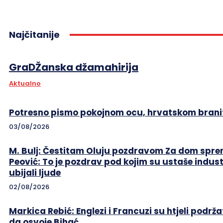
Najčitanije
GraDŽanska džamahirija
Aktualno
Potresno pismo pokojnom ocu, hrvatskom branit
03/08/2026
M. Bulj: Čestitam Oluju pozdravom Za dom sprem
Peović: To je pozdrav pod kojim su ustaše indust
ubijali ljude
02/08/2026
Markica Rebić: Englezi i Francuzi su htjeli podrža
da osvoje Bihać