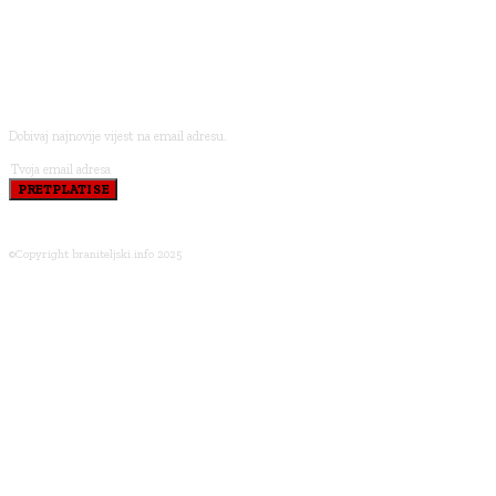
PRETPLATI SE
Dobivaj najnovije vijest na email adresu.
PRETPLATI SE
©Copyright braniteljski.info 2025