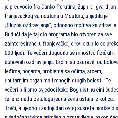
je predvodio fra Danko Perutina, župnik i gvardijan
franjevačkog samostana u Mostaru, slijedila je
„Služba ozdravljanja“, odnosno molitva za zdravlje.
Budući da je taj dio programa bio otvoren za sve
zainteresirane, u franjevačkoj crkvi okupilo se prek
000 ljudi. Te večeri dogodilo se mnoštvo fizičkih i
duhovnih ozdravljenja. Brojni su ozdravili od bolov
leđima, nogama, problema sa očima, srcem,
unutarnjim organima i mnogih drugih bolesti. Te
večeri bili smo svjedoci kako Bog uistinu čini čude
te je između ostaloga jedna žena ustala iz kolica.
Treći, a ujedno i zadnji dan ovog susreta nastavio 
svjedočanstvima primljenih ozdravljenja, nakon če