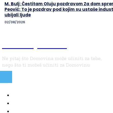
M. Bulj: Čestitam Oluju pozdravom Za dom sprem
Peović: To je pozdrav pod kojim su ustaše indust
ubijali ljude
02/08/2026
Braniteljski.info
Ne pitaj što Domovina može učiniti za tebe,
nego što ti možeš učiniti za Domovinu
NAJČITANIJE
KOLUMNE
BRANITELJI I VJERA