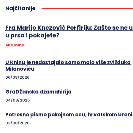
Najčitanije
Fra Marijo Knezović Porfiriju: Zašto se ne 
u prsa i pokajete?
Aktualno
U Kninu je nedostajalo samo malo više zvižduka
Milanoviću
06/08/2026
GraDŽanska džamahirija
04/08/2026
Potresno pismo pokojnom ocu, hrvatskom branit
03/08/2026