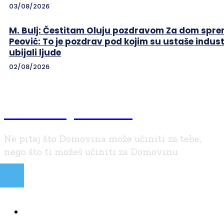
03/08/2026
M. Bulj: Čestitam Oluju pozdravom Za dom sprem
Peović: To je pozdrav pod kojim su ustaše indust
ubijali ljude
02/08/2026
Braniteljski.info
Ne pitaj što Domovina može učiniti za tebe,
nego što ti možeš učiniti za Domovinu
NAJČITANIJE