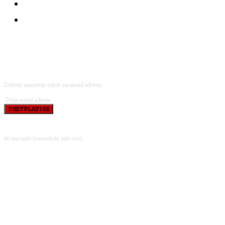
KOLUMNE
BRANITELJI I VJERA
PRETPLATI SE
Dobivaj najnovije vijest na email adresu.
PRETPLATI SE
©Copyright braniteljski.info 2025