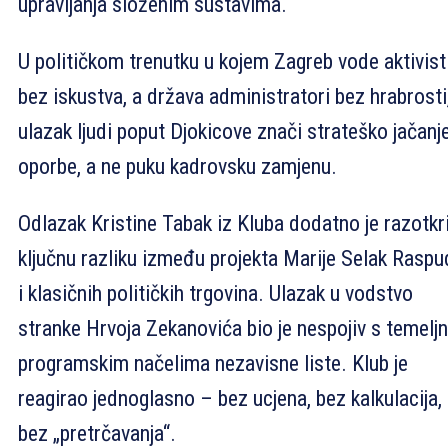
upravljanja složenim sustavima.
U političkom trenutku u kojem Zagreb vode aktivist
bez iskustva, a država administratori bez hrabrosti
ulazak ljudi poput Djokicove znači strateško jačanj
oporbe, a ne puku kadrovsku zamjenu.
Odlazak Kristine Tabak iz Kluba dodatno je razotkr
ključnu razliku između projekta Marije Selak Raspu
i klasičnih političkih trgovina. Ulazak u vodstvo
stranke Hrvoja Zekanovića bio je nespojiv s temelj
programskim načelima nezavisne liste. Klub je
reagirao jednoglasno – bez ucjena, bez kalkulacija,
bez „pretrčavanja“.