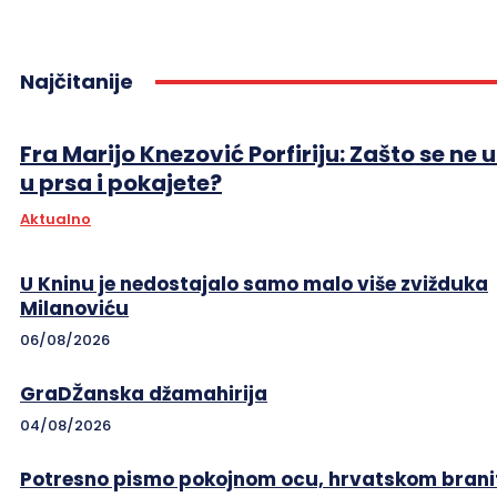
Najčitanije
Fra Marijo Knezović Porfiriju: Zašto se ne 
u prsa i pokajete?
Aktualno
U Kninu je nedostajalo samo malo više zvižduka
Milanoviću
06/08/2026
GraDŽanska džamahirija
04/08/2026
Potresno pismo pokojnom ocu, hrvatskom branit