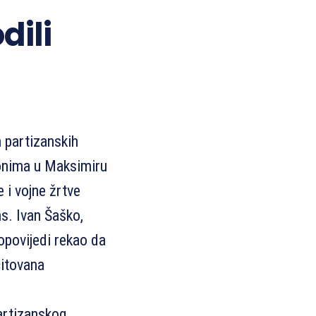
dili
 partizanskih
eronima u Maksimiru
 i vojne žrtve
s. Ivan Šaško,
opovijedi rekao da
čitovana
partizanskog