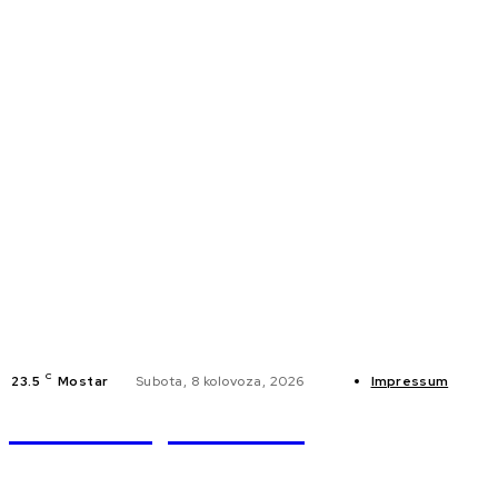
C
23.5
Mostar
Subota, 8 kolovoza, 2026
Impressum
Braniteljski.info
NA