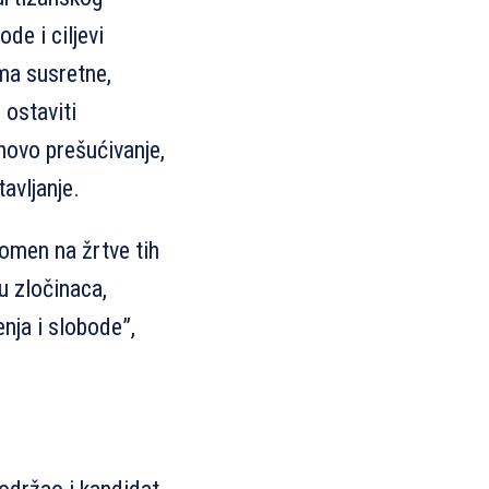
de i ciljevi
ima susretne,
 ostaviti
hovo prešućivanje,
tavljanje.
omen na žrtve tih
u zločinaca,
nja i slobode”,