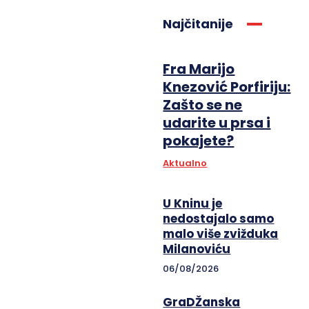
Najčitanije
Fra Marijo
Knezović Porfiriju:
Zašto se ne
udarite u prsa i
pokajete?
Aktualno
U Kninu je
nedostajalo samo
malo više zvižduka
Milanoviću
06/08/2026
GraDŽanska