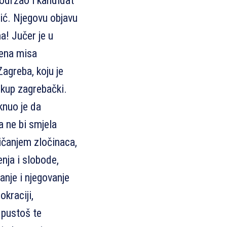
održao i kandidat
ić. Njegovu objavu
a! Jučer je u
jena misa
agreba, koju je
kup zagrebački.
aknuo je da
a ne bi smjela
ičanjem zločinaca,
nja i slobode,
anje i njegovanje
okraciji,
 pustoš te