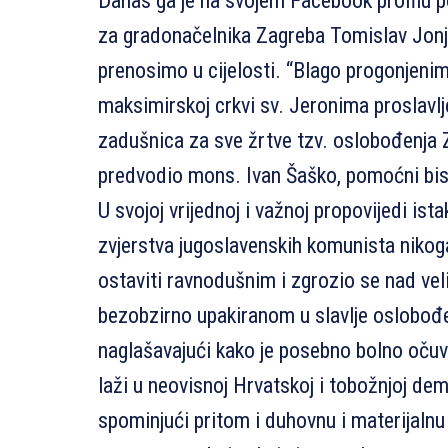
Danas ga je na svojem Facebook profilu p
za gradonačelnika Zagreba Tomislav Jonj
prenosimo u cijelosti. “Blago progonjenim
maksimirskoj crkvi sv. Jeronima proslavl
zadušnica za sve žrtve tzv. oslobođenja Z
predvodio mons. Ivan Šaško, pomoćni bis
U svojoj vrijednoj i važnoj propovijedi ist
zvjerstva jugoslavenskih komunista nikog
ostaviti ravnodušnim i zgrozio se nad vel
bezobzirno upakiranom u slavlje oslobođe
naglašavajući kako je posebno bolno očuv
laži u neovisnoj Hrvatskoj i tobožnjoj dem
spominjući pritom i duhovnu i materijalnu