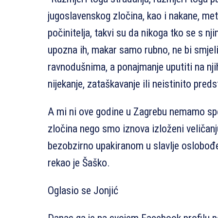
jugoslavenskog zločina, kao i nakane, meto
počinitelja, takvi su da nikoga tko se s nj
upozna ih, makar samo rubno, ne bi smjeli
ravnodušnima, a ponajmanje uputiti na nji
nijekanje, zataškavanje ili neistinito preds
A mi ni ove godine u Zagrebu nemamo sp
zločina nego smo iznova izloženi veličanj
bezobzirno upakiranom u slavlje oslobođe
rekao je Šaško.
Oglasio se Jonjić