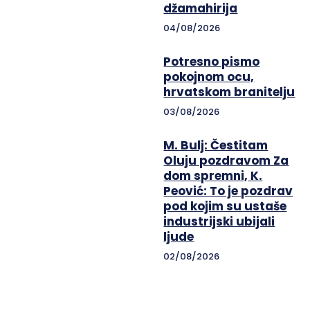
džamahirija
04/08/2026
Potresno pismo
pokojnom ocu,
hrvatskom branitelju
03/08/2026
M. Bulj: Čestitam
Oluju pozdravom Za
dom spremni, K.
Peović: To je pozdrav
pod kojim su ustaše
industrijski ubijali
ljude
02/08/2026