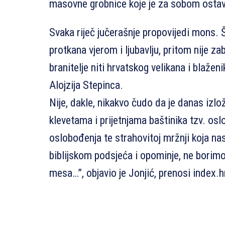
masovne grobnice koje je za sobom osta
Svaka riječ jučerašnje propovijedi mons. Š
protkana vjerom i ljubavlju, pritom nije za
branitelje niti hrvatskog velikana i blažen
Alojzija Stepinca.
Nije, dakle, nikakvo čudo da je danas izl
klevetama i prijetnjama baštinika tzv. oslo
oslobođenja te strahovitoj mržnji koja n
biblijskom podsjeća i opominje, ne borimo 
mesa…”, objavio je Jonjić, prenosi index.h