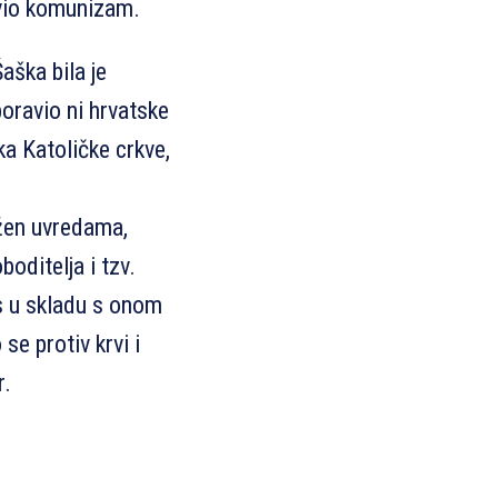
vio komunizam.
aška bila je
boravio ni hrvatske
ika Katoličke crkve,
ožen uvredama,
boditelja i tzv.
as u skladu s onom
se protiv krvi i
r.