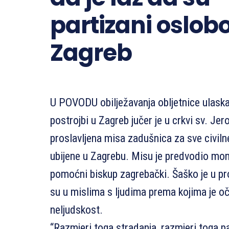
partizani oslobo
Zagreb
U POVODU obilježavanja obljetnice ulaska
postrojbi u Zagreb jučer je u crkvi sv. J
proslavljena misa zadušnica za sve civilne
ubijene u Zagrebu. Misu je predvodio mon
pomoćni biskup zagrebački. Šaško je u pr
su u mislima s ljudima prema kojima je o
neljudskost.
“Razmjeri toga stradanja, razmjeri toga 