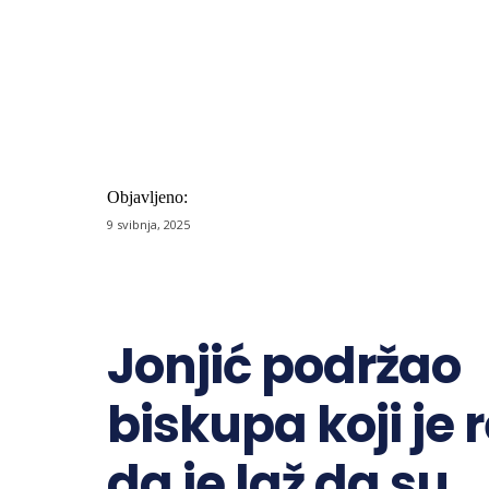
Objavljeno:
9 svibnja, 2025
Share
Jonjić podržao
biskupa koji je 
da je laž da su