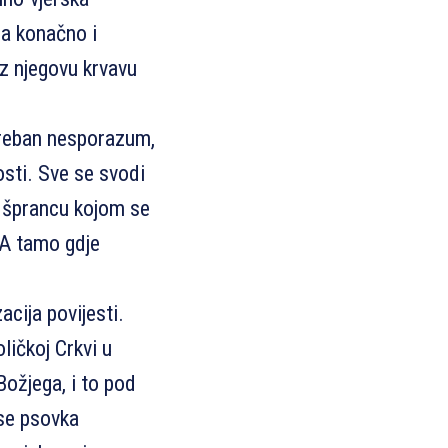
ga konačno i
z njegovu krvavu
treban nesporazum,
osti. Sve se svodi
tu šprancu kojom se
 A tamo gdje
acija povijesti.
oličkoj Crkvi u
Božjega, i to pod
 se psovka