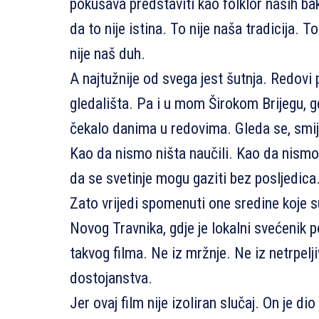
pokušava predstaviti kao folklor naših ba
da to nije istina. To nije naša tradicija. T
nije naš duh.
A najtužnije od svega jest šutnja. Redovi
gledališta. Pa i u mom Širokom Brijegu, g
čekalo danima u redovima. Gleda se, smij
Kao da nismo ništa naučili. Kao da nismo 
da se svetinje mogu gaziti bez posljedica
Zato vrijedi spomenuti one sredine koje s
Novog Travnika, gdje je lokalni svećenik 
takvog filma. Ne iz mržnje. Ne iz netrpelj
dostojanstva.
Jer ovaj film nije izoliran slučaj. On je dio