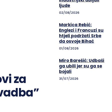
industrijski ubijali
ljude
02/08/2026
Markica Rebić:
Englezi i Francuzi su
htjeli podržati Srbe
da osvoje Bihać
01/08/2026
Miro Barešić: Udbaši
ga ubili jer su ga se
bojali
vi za
31/07/2026
Svadba”