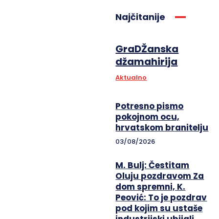
Najčitanije
GraDŽanska
džamahirija
Aktualno
Potresno pismo
pokojnom ocu,
hrvatskom branitelju
03/08/2026
M. Bulj: Čestitam
Oluju pozdravom Za
dom spremni, K.
Peović: To je pozdrav
pod kojim su ustaše