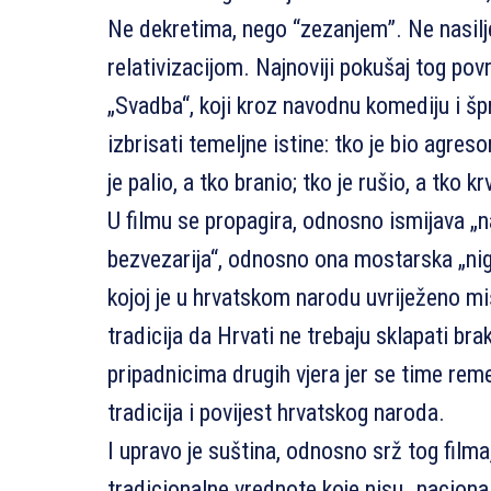
Ne dekretima, nego “zezanjem”. Ne nasil
relativizacijom. Najnoviji pokušaj tog povr
„Svadba“, koji kroz navodnu komediju i š
izbrisati temeljne istine: tko je bio agresor
je palio, a tko branio; tko je rušio, a tko k
U filmu se propagira, odnosno ismijava „
bezvezarija“, odnosno ona mostarska „ni
kojoj je u hrvatskom narodu uvriježeno mišl
tradicija da Hrvati ne trebaju sklapati bra
pripadnicima drugih vjera jer se time reme
tradicija i povijest hrvatskog naroda.
I upravo je suština, odnosno srž tog filma,
tradicionalne vrednote koje nisu „naciona