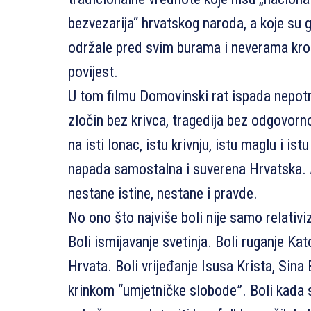
bezvezarija“ hrvatskog naroda, a koje su 
održale pred svim burama i neverama kro
povijest.
U tom filmu Domovinski rat ispada nepo
zločin bez krivca, tragedija bez odgovorn
na isti lonac, istu krivnju, istu maglu i is
napada samostalna i suverena Hrvatska.
nestane istine, nestane i pravde.
No ono što najviše boli nije samo relativiz
Boli ismijavanje svetinja. Boli ruganje Kat
Hrvata. Boli vrijeđanje Isusa Krista, Sina 
krinkom “umjetničke slobode”. Boli kada