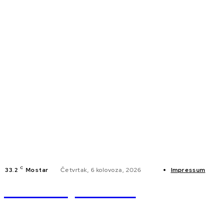
C
33.2
Mostar
Četvrtak, 6 kolovoza, 2026
Impressum
Braniteljski.info
NA