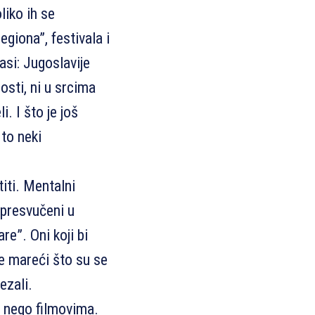
liko ih se
giona”, festivala i
asi: Jugoslavije
osti, ni u srcima
i. I što je još
 to neki
titi. Mentalni
 presvučeni u
are”. Oni koji bi
ne mareći što su se
ezali.
, nego filmovima.