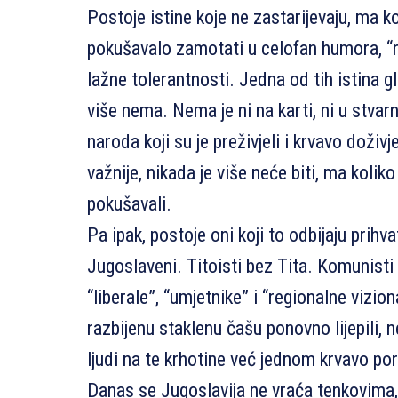
Postoje istine koje ne zastarijevaju, ma ko
pokušavalo zamotati u celofan humora, “re
lažne tolerantnosti. Jedna od tih istina gl
više nema. Nema je ni na karti, ni u stvarn
naroda koji su je preživjeli i krvavo doživjel
važnije, nikada je više neće biti, ma koliko
pokušavali.
Pa ipak, postoje oni koji to odbijaju prihva
Jugoslaveni. Titoisti bez Tita. Komunisti
“liberale”, “umjetnike” i “regionalne vizion
razbijenu staklenu čašu ponovno lijepili, 
ljudi na te krhotine već jednom krvavo por
Danas se Jugoslavija ne vraća tenkovima