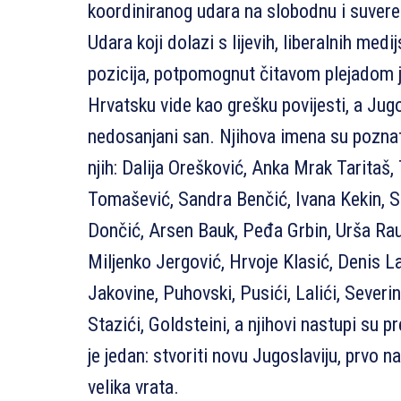
koordiniranog udara na slobodnu i suver
Udara koji dolazi s lijevih, liberalnih medij
pozicija, potpomognut čitavom plejadom 
Hrvatsku vide kao grešku povijesti, a Jug
nedosanjani san. Njihova imena su poznat
njih: Dalija Orešković, Anka Mrak Taritaš,
Tomašević, Sandra Benčić, Ivana Kekin, S
Dončić, Arsen Bauk, Peđa Grbin, Urša Rau
Miljenko Jergović, Hrvoje Klasić, Denis L
Jakovine, Puhovski, Pusići, Lalići, Severi
Stazići, Goldsteini, a njihovi nastupi su pre
je jedan: stvoriti novu Jugoslaviju, prvo 
velika vrata.