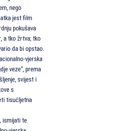
jem, nego
atka jest film
prdnju pokušava
, a tko žrtva; tko
rvario da bi opstao.
nacionalno-vjerska
gdje veze“, prema
jenje, svijest i
kove s
ti tisućljetna
 ismijati te
lno-vjerska