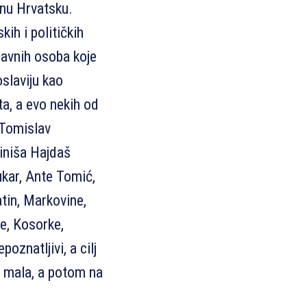
enu Hrvatsku.
skih i političkih
javnih osoba koje
oslaviju kao
a, a evo nekih od
 Tomislav
iniša Hajdaš
kar, Ante Tomić,
atin, Markovine,
ne, Kosorke,
poznatljivi, a cilj
na mala, a potom na