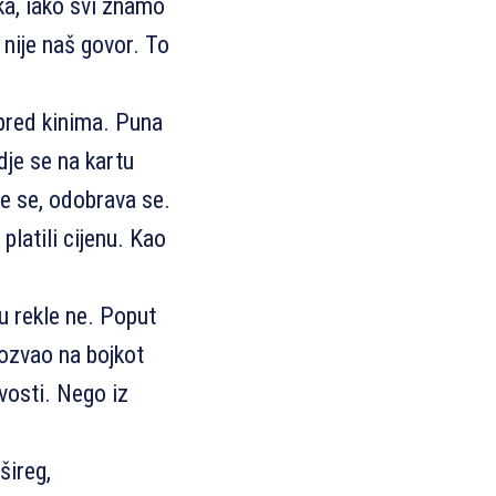
ka, iako svi znamo
o nije naš govor. To
 pred kinima. Puna
dje se na kartu
e se, odobrava se.
platili cijenu. Kao
.
u rekle ne. Poput
pozvao na bojkot
ivosti. Nego iz
 šireg,