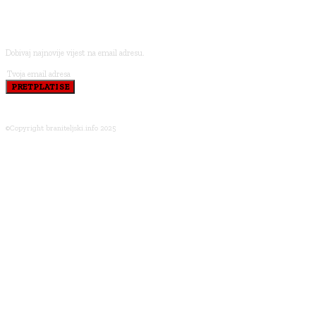
PRETPLATI SE
Dobivaj najnovije vijest na email adresu.
PRETPLATI SE
©Copyright braniteljski.info 2025