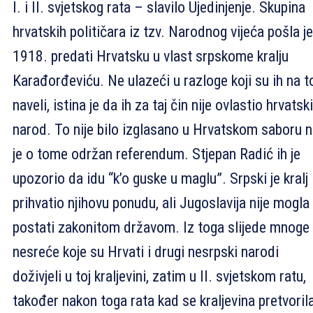
I. i II. svjetskog rata – slavilo Ujedinjenje. Skupina
hrvatskih političara iz tzv. Narodnog vijeća pošla je
1918. predati Hrvatsku u vlast srpskome kralju
Karađorđeviću. Ne ulazeći u razloge koji su ih na t
naveli, istina je da ih za taj čin nije ovlastio hrvatski
narod. To nije bilo izglasano u Hrvatskom saboru ni
je o tome održan referendum. Stjepan Radić ih je
upozorio da idu “k’o guske u maglu”. Srpski je kralj
prihvatio njihovu ponudu, ali Jugoslavija nije mogla
postati zakonitom državom. Iz toga slijede mnoge
nesreće koje su Hrvati i drugi nesrpski narodi
doživjeli u toj kraljevini, zatim u II. svjetskom ratu,
također nakon toga rata kad se kraljevina pretvoril