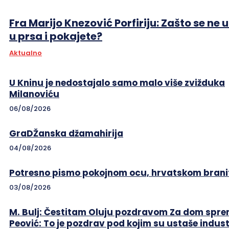
Fra Marijo Knezović Porfiriju: Zašto se ne 
u prsa i pokajete?
Aktualno
U Kninu je nedostajalo samo malo više zvižduka
Milanoviću
06/08/2026
GraDŽanska džamahirija
04/08/2026
Potresno pismo pokojnom ocu, hrvatskom branit
03/08/2026
M. Bulj: Čestitam Oluju pozdravom Za dom sprem
Peović: To je pozdrav pod kojim su ustaše indust