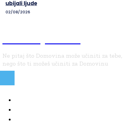
ubijali ljude
02/08/2026
Braniteljski.info
Ne pitaj što Domovina može učiniti za tebe,
nego što ti možeš učiniti za Domovinu
NAJČITANIJE
KOLUMNE
BRANITELJI I VJERA