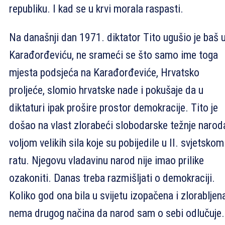
republiku. I kad se u krvi morala raspasti.
Na današnji dan 1971. diktator Tito ugušio je baš 
Karađorđeviću, ne srameći se što samo ime toga
mjesta podsjeća na Karađorđeviće, Hrvatsko
proljeće, slomio hrvatske nade i pokušaje da u
diktaturi ipak prošire prostor demokracije. Tito je
došao na vlast zlorabeći slobodarske težnje narod
voljom velikih sila koje su pobijedile u II. svjetskom
ratu. Njegovu vladavinu narod nije imao prilike
ozakoniti. Danas treba razmišljati o demokraciji.
Koliko god ona bila u svijetu izopačena i zlorabljena
nema drugog načina da narod sam o sebi odlučuje.