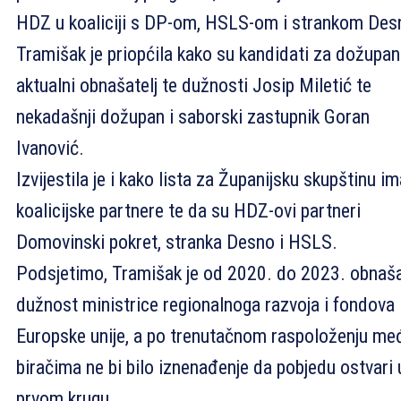
HDZ u koaliciji s DP-om, HSLS-om i strankom Des
Tramišak je priopćila kako su kandidati za dožupa
aktualni obnašatelj te dužnosti Josip Miletić te
nekadašnji dožupan i saborski zastupnik Goran
Ivanović.
Izvijestila je i kako lista za Županijsku skupštinu i
koalicijske partnere te da su HDZ-ovi partneri
Domovinski pokret, stranka Desno i HSLS.
Podsjetimo, Tramišak je od 2020. do 2023. obnaš
dužnost ministrice regionalnoga razvoja i fondova
Europske unije, a po trenutačnom raspoloženju me
biračima ne bi bilo iznenađenje da pobjedu ostvari 
prvom krugu.