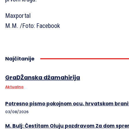
Maxportal
M.M. /Foto: Facebook
Najčitanije
GraDŽanska džamahirija
Aktualno
Potresno pismo pokojnom ocu, hrvatskom branit
03/08/2026
M. Bulj: Čestitam Oluju pozdravom Za dom sprem