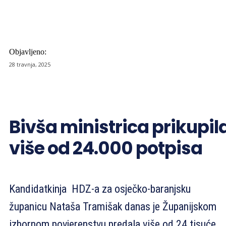
Objavljeno:
28 travnja, 2025
Bivša ministrica prikupil
više od 24.000 potpisa
Kandidatkinja HDZ-a za osječko-baranjsku
županicu Nataša Tramišak danas je Županijskom
izbornom povjerenstvu predala više od 24 tisuće