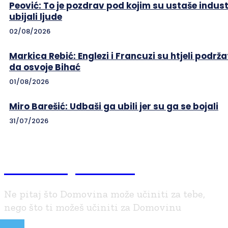
Peović: To je pozdrav pod kojim su ustaše indust
ubijali ljude
02/08/2026
Markica Rebić: Englezi i Francuzi su htjeli podrža
da osvoje Bihać
01/08/2026
Miro Barešić: Udbaši ga ubili jer su ga se bojali
31/07/2026
Braniteljski.info
Ne pitaj što Domovina može učiniti za tebe,
nego što ti možeš učiniti za Domovinu