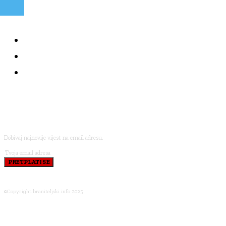
NAJČITANIJE
KOLUMNE
BRANITELJI I VJERA
PRETPLATI SE
Dobivaj najnovije vijest na email adresu.
PRETPLATI SE
©Copyright braniteljski.info 2025