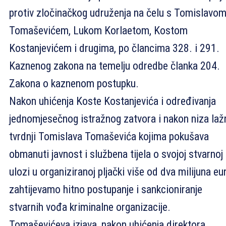
protiv zločinačkog udruženja na čelu s Tomislavo
Tomaševićem, Lukom Korlaetom, Kostom
Kostanjevićem i drugima, po člancima 328. i 291.
Kaznenog zakona na temelju odredbe članka 204.
Zakona o kaznenom postupku.
Nakon uhićenja Koste Kostanjevića i određivanja
jednomjesečnog istražnog zatvora i nakon niza laž
tvrdnji Tomislava Tomaševića kojima pokušava
obmanuti javnost i službena tijela o svojoj stvarnoj
ulozi u organiziranoj pljački više od dva milijuna eu
zahtijevamo hitno postupanje i sankcioniranje
stvarnih vođa kriminalne organizacije.
Tomaševićeva izjava, nakon uhićenja direktora