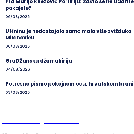
Fra Marijo Knezović Porfiriju: Zašto se ne udarite
pokajete?
06/08/2026
U Kninu je nedostajalo samo malo više zvižduka
Milanoviću
06/08/2026
GraDŽanska džamahirija
04/08/2026
Potresno pismo pokojnom ocu, hrvatskom branit
03/08/2026
Braniteljski.info