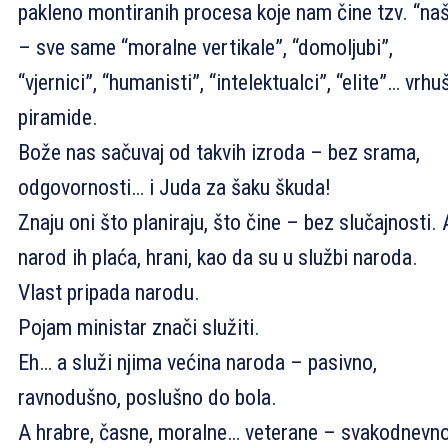
pakleno montiranih procesa koje nam čine tzv. “naš
– sve same “moralne vertikale”, “domoljubi”,
“vjernici”, “humanisti”, “intelektualci”, “elite”… vrhu
piramide.
Bože nas sačuvaj od takvih izroda – bez srama,
odgovornosti… i Juda za šaku škuda!
Znaju oni što planiraju, što čine – bez slučajnosti. 
narod ih plaća, hrani, kao da su u službi naroda.
Vlast pripada narodu.
Pojam ministar znači služiti.
Eh… a služi njima većina naroda – pasivno,
ravnodušno, poslušno do bola.
A hrabre, časne, moralne… veterane – svakodnevn