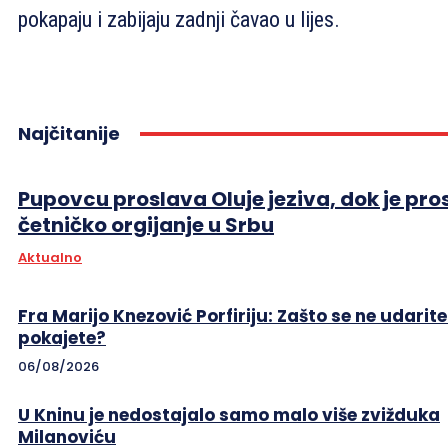
pokapaju i zabijaju zadnji čavao u lijes.
Najčitanije
Pupovcu proslava Oluje jeziva, dok je pro
četničko orgijanje u Srbu
Aktualno
Fra Marijo Knezović Porfiriju: Zašto se ne udarite
pokajete?
06/08/2026
U Kninu je nedostajalo samo malo više zvižduka
Milanoviću