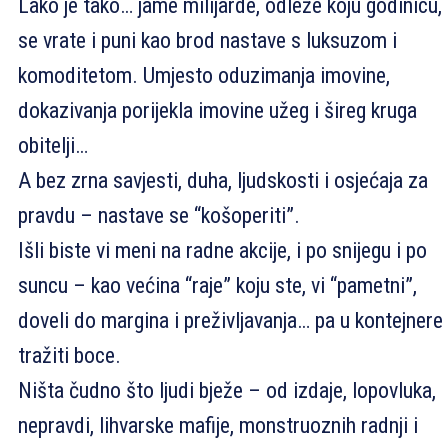
Lako je tako… jame milijarde, odleže koju godinicu,
se vrate i puni kao brod nastave s luksuzom i
komoditetom. Umjesto oduzimanja imovine,
dokazivanja porijekla imovine užeg i šireg kruga
obitelji…
A bez zrna savjesti, duha, ljudskosti i osjećaja za
pravdu – nastave se “košoperiti”.
Išli biste vi meni na radne akcije, i po snijegu i po
suncu – kao većina “raje” koju ste, vi “pametni”,
doveli do margina i preživljavanja… pa u kontejnere
tražiti boce.
Ništa čudno što ljudi bježe – od izdaje, lopovluka,
nepravdi, lihvarske mafije, monstruoznih radnji i