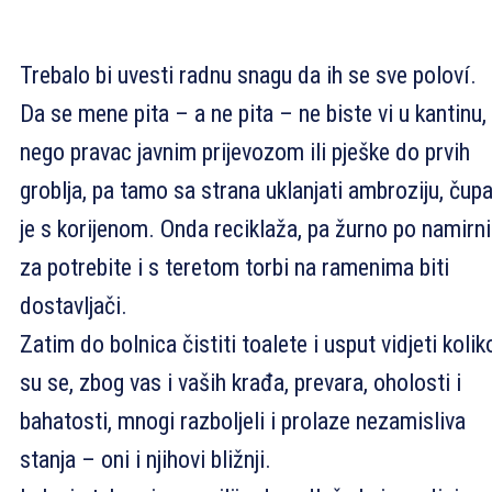
Trebalo bi uvesti radnu snagu da ih se sve poloví.
Da se mene pita – a ne pita – ne biste vi u kantinu,
nego pravac javnim prijevozom ili pješke do prvih
groblja, pa tamo sa strana uklanjati ambroziju, čupa
je s korijenom. Onda reciklaža, pa žurno po namirn
za potrebite i s teretom torbi na ramenima biti
dostavljači.
Zatim do bolnica čistiti toalete i usput vidjeti kolik
su se, zbog vas i vaših krađa, prevara, oholosti i
bahatosti, mnogi razboljeli i prolaze nezamisliva
stanja – oni i njihovi bližnji.