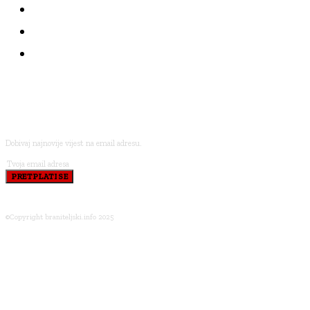
NAJČITANIJE
KOLUMNE
BRANITELJI I VJERA
PRETPLATI SE
Dobivaj najnovije vijest na email adresu.
PRETPLATI SE
©Copyright braniteljski.info 2025