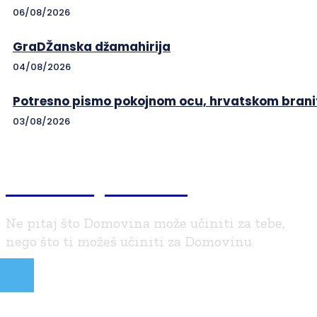
06/08/2026
GraDŽanska džamahirija
04/08/2026
Potresno pismo pokojnom ocu, hrvatskom branit
03/08/2026
Braniteljski.info
Ne pitaj što Domovina može učiniti za tebe,
nego što ti možeš učiniti za Domovinu