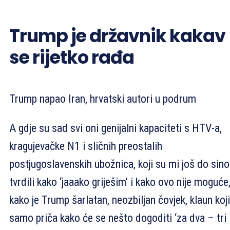
Trump je državnik kakav
se rijetko rađa
Trump napao Iran, hrvatski autori u podrum
A gdje su sad svi oni genijalni kapaciteti s HTV-a,
kragujevačke N1 i sličnih preostalih
postjugoslavenskih ubožnica, koji su mi još do sin
tvrdili kako ‘jaaako griješim’ i kako ovo nije moguće
kako je Trump šarlatan, neozbiljan čovjek, klaun koji
samo priča kako će se nešto dogoditi ‘za dva – tri