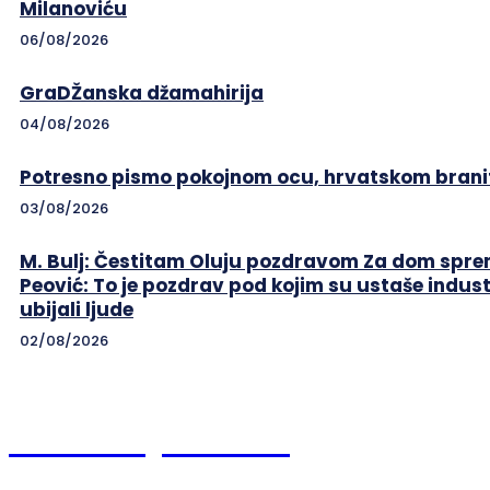
Milanoviću
06/08/2026
GraDŽanska džamahirija
04/08/2026
Potresno pismo pokojnom ocu, hrvatskom branit
03/08/2026
M. Bulj: Čestitam Oluju pozdravom Za dom sprem
Peović: To je pozdrav pod kojim su ustaše indust
ubijali ljude
02/08/2026
Braniteljski.info