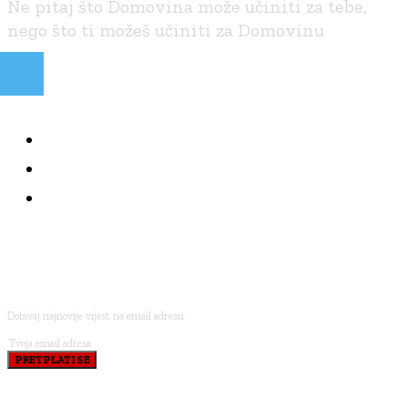
Ne pitaj što Domovina može učiniti za tebe,
nego što ti možeš učiniti za Domovinu
NAJČITANIJE
KOLUMNE
BRANITELJI I VJERA
PRETPLATI SE
Dobivaj najnovije vijest na email adresu.
PRETPLATI SE