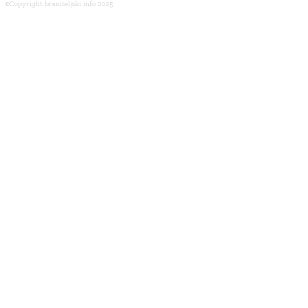
©Copyright braniteljski.info 2025