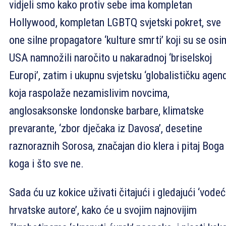
vidjeli smo kako protiv sebe ima kompletan
Hollywood, kompletan LGBTQ svjetski pokret, sve
one silne propagatore ‘kulture smrti’ koji su se osi
USA namnožili naročito u nakaradnoj ‘briselskoj
Europi’, zatim i ukupnu svjetsku ‘globalističku agen
koja raspolaže nezamislivim novcima,
anglosaksonske londonske barbare, klimatske
prevarante, ‘zbor dječaka iz Davosa’, desetine
raznoraznih Sorosa, značajan dio klera i pitaj Boga
koga i što sve ne.
Sada ću uz kokice uživati čitajući i gledajući ‘vode
hrvatske autore’, kako će u svojim najnovijim