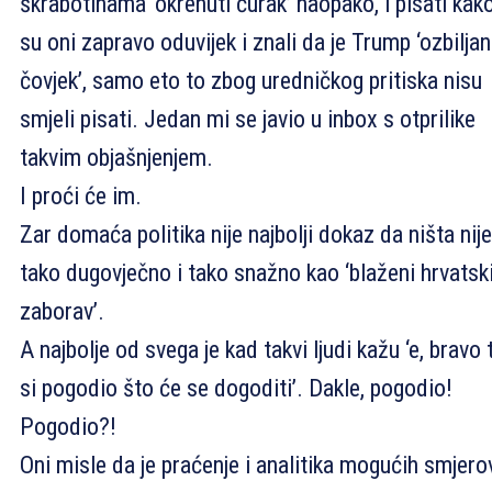
škrabotinama ‘okrenuti ćurak’ naopako, i pisati kak
su oni zapravo oduvijek i znali da je Trump ‘ozbiljan
čovjek’, samo eto to zbog uredničkog pritiska nisu
smjeli pisati. Jedan mi se javio u inbox s otprilike
takvim objašnjenjem.
I proći će im.
Zar domaća politika nije najbolji dokaz da ništa nije
tako dugovječno i tako snažno kao ‘blaženi hrvatsk
zaborav’.
A najbolje od svega je kad takvi ljudi kažu ‘e, bravo t
si pogodio što će se dogoditi’. Dakle, pogodio!
Pogodio?!
Oni misle da je praćenje i analitika mogućih smjero