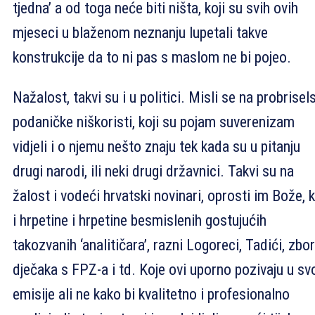
tjedna’ a od toga neće biti ništa, koji su svih ovih
mjeseci u blaženom neznanju lupetali takve
konstrukcije da to ni pas s maslom ne bi pojeo.
Nažalost, takvi su i u politici. Misli se na probrisel
podaničke niškoristi, koji su pojam suverenizam
vidjeli i o njemu nešto znaju tek kada su u pitanju
drugi narodi, ili neki drugi državnici. Takvi su na
žalost i vodeći hrvatski novinari, oprosti im Bože, 
i hrpetine i hrpetine besmislenih gostujućih
takozvanih ‘analitičara’, razni Logoreci, Tadići, zbor
dječaka s FPZ-a i td. Koje ovi uporno pozivaju u sv
emisije ali ne kako bi kvalitetno i profesionalno