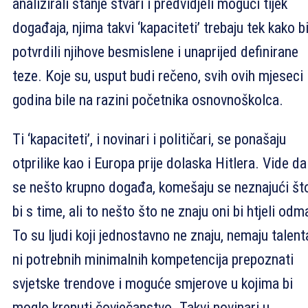
analizirali stanje stvari i predvidjeli mogući tijek
događaja, njima takvi ‘kapaciteti’ trebaju tek kako b
potvrdili njihove besmislene i unaprijed definirane
teze. Koje su, usput budi rečeno, svih ovih mjeseci 
godina bile na razini početnika osnovnoškolca.
Ti ‘kapaciteti’, i novinari i političari, se ponašaju
otprilike kao i Europa prije dolaska Hitlera. Vide da
se nešto krupno događa, komešaju se neznajući št
bi s time, ali to nešto što ne znaju oni bi htjeli odm
To su ljudi koji jednostavno ne znaju, nemaju talent
ni potrebnih minimalnih kompetencija prepoznati
svjetske trendove i moguće smjerove u kojima bi
moglo krenuti čovječanstvo. Takvi novinari u