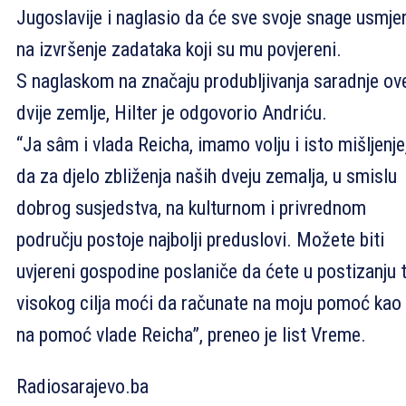
Jugoslavije i naglasio da će sve svoje snage usmjer
na izvršenje zadataka koji su mu povjereni.
S naglaskom na značaju produbljivanja saradnje ov
dvije zemlje, Hilter je odgovorio Andriću.
“Ja sâm i vlada Reicha, imamo volju i isto mišljenje
da za djelo zbliženja naših dveju zemalja, u smislu
dobrog susjedstva, na kulturnom i privrednom
području postoje najbolji preduslovi. Možete biti
uvjereni gospodine poslaniče da ćete u postizanju 
visokog cilja moći da računate na moju pomoć kao 
na pomoć vlade Reicha”, preneo je list Vreme.
Radiosarajevo.ba