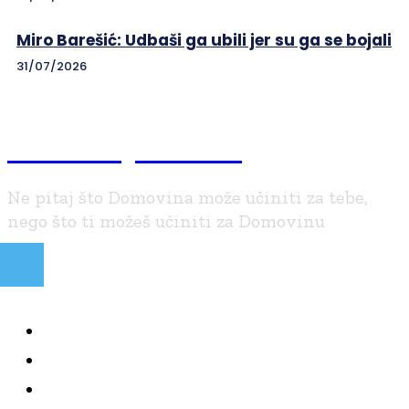
Miro Barešić: Udbaši ga ubili jer su ga se bojali
31/07/2026
Braniteljski.info
Ne pitaj što Domovina može učiniti za tebe,
nego što ti možeš učiniti za Domovinu
NAJČITANIJE
KOLUMNE
BRANITELJI I VJERA