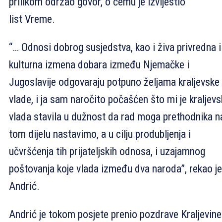
prilikom održao govor, o čemu je izvijestio
list Vreme.
“… Odnosi dobrog susjedstva, kao i živa privredna i
kulturna izmena dobara između Njemačke i
Jugoslavije odgovaraju potpuno željama kraljevske
vlade, i ja sam naročito počašćen što mi je kraljev
vlada stavila u dužnost da rad moga prethodnika n
tom dijelu nastavimo, a u cilju produbljenja i
učvršćenja tih prijateljskih odnosa, i uzajamnog
poštovanja koje vlada između dva naroda”, rekao je
Andrić.
Andrić je tokom posjete prenio pozdrave Kraljevine