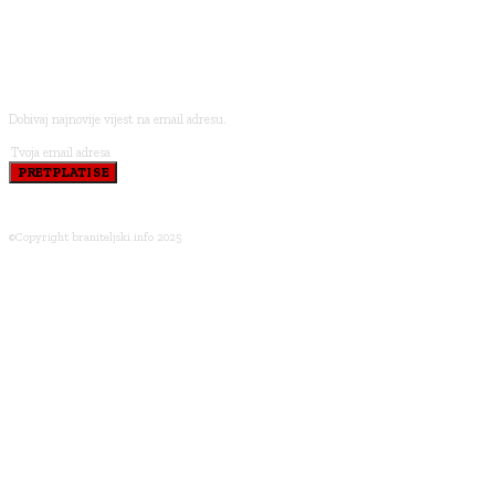
PRETPLATI SE
Dobivaj najnovije vijest na email adresu.
PRETPLATI SE
©Copyright braniteljski.info 2025