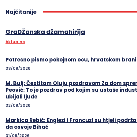
Najčitanije
GraDŽanska džamahirija
Aktualno
Potresno pismo pokojnom ocu, hrvatskom branit
03/08/2026
M. Bulj: Čestitam Oluju pozdravom Za dom sprem
Peović: To je pozdrav pod kojim su ustaše indust
ubijali ljude
02/08/2026
Markica Rebić: Englezi i Francuzi su htjeli podrža
da osvoje Bihać
01/08/2026