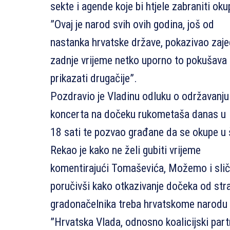
sekte i agende koje bi htjele zabraniti oku
”Ovaj je narod svih ovih godina, još od
nastanka hrvatske države, pokazivao zaje
zadnje vrijeme netko uporno to pokušava
prikazati drugačije”.
Pozdravio je Vladinu odluku o održavan
koncerta na dočeku rukometaša danas u
18 sati te pozvao građane da se okupe u 
Rekao je kako ne želi gubiti vrijeme
komentirajući Tomaševića, Možemo i slič
poručivši kako otkazivanje dočeka od str
gradonačelnika treba hrvatskome narodu 
”Hrvatska Vlada, odnosno koalicijski partn