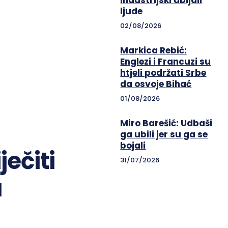
industrijski ubijali
ljude
02/08/2026
Markica Rebić:
Englezi i Francuzi su
htjeli podržati Srbe
da osvoje Bihać
01/08/2026
Miro Barešić: Udbaši
ga ubili jer su ga se
bojali
ječiti
31/07/2026
a