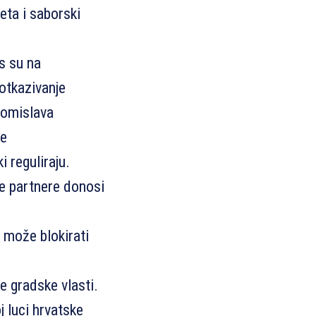
ta i saborski
s su na
 otkazivanje
Tomislava
se
 reguliraju.
e partnere donosi
 može blokirati
e gradske vlasti.
 luci hrvatske