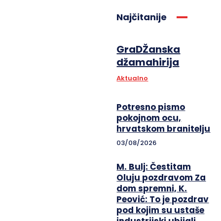
Najčitanije
GraDŽanska
džamahirija
Aktualno
Potresno pismo
pokojnom ocu,
hrvatskom branitelju
03/08/2026
M. Bulj: Čestitam
Oluju pozdravom Za
dom spremni, K.
Peović: To je pozdrav
pod kojim su ustaše