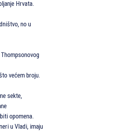
pljanje Hrvata.
dništvo, no u
ju Thompsonovog
što većem broju.
ne sekte,
ane
biti opomena.
eri u Vladi, imaju