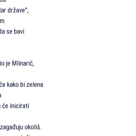
tar države”,
om
da se bavi
o je Mlinarić,
če kako bi zelena
a
će inicirati
a
i zagađuju okoliš.