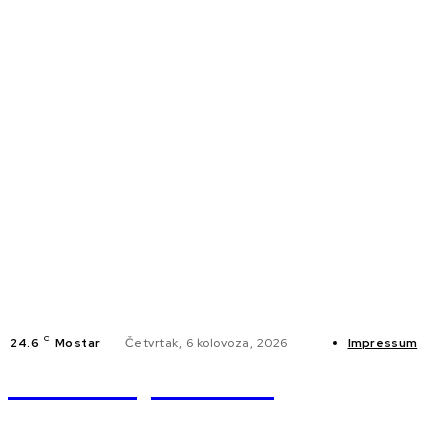
C
24.6
Mostar
Četvrtak, 6 kolovoza, 2026
Impressum
Braniteljski.info
NA