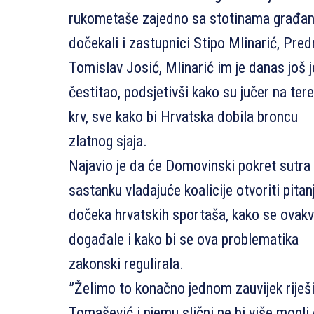
rukometaše zajedno sa stotinama građa
dočekali i zastupnici Stipo Mlinarić, Pred
Tomislav Josić, Mlinarić im je danas još
čestitao, podsjetivši kako su jučer na teren
krv, sve kako bi Hrvatska dobila broncu
zlatnog sjaja.
Najavio je da će Domovinski pokret sutra
sastanku vladajuće koalicije otvoriti pitan
dočeka hrvatskih sportaša, kako se ovakve
događale i kako bi se ova problematika
zakonski regulirala.
”Želimo to konačno jednom zauvijek riješi
Tomašević i njemu slični ne bi više mogli