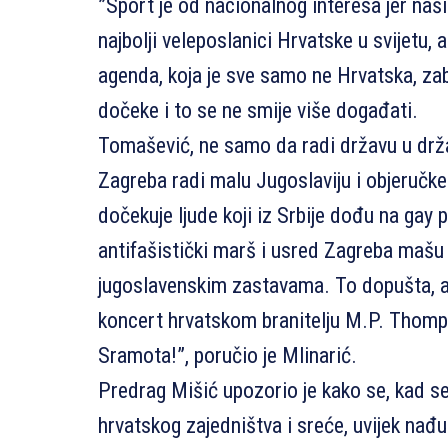
”Sport je od nacionalnog interesa jer naš
najbolji veleposlanici Hrvatske u svijetu, 
agenda, koja je sve samo ne Hrvatska, zab
dočeke i to se ne smije više događati.
Tomašević, ne samo da radi državu u drž
Zagreba radi malu Jugoslaviju i objeručke
dočekuje ljude koji iz Srbije dođu na gay pr
antifašistički marš i usred Zagreba mašu
jugoslavenskim zastavama. To dopušta, a
koncert hrvatskom branitelju M.P. Thom
Sramota!”, poručio je Mlinarić.
Predrag Mišić upozorio je kako se, kad s
hrvatskog zajedništva i sreće, uvijek nađu