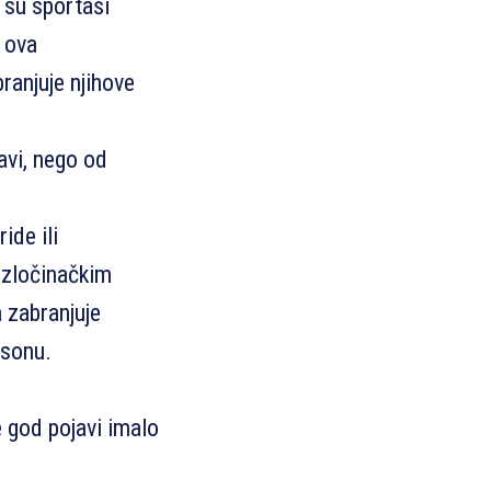
i su sportaši
a ova
ranjuje njihove
avi, nego od
ide ili
 zločinačkim
 zabranjuje
psonu.
e god pojavi imalo