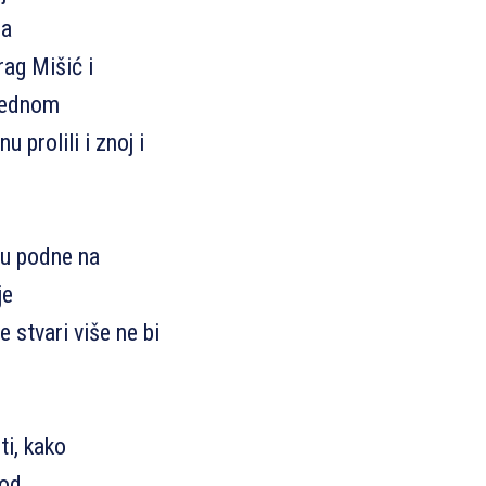
na
rag Mišić i
 jednom
u prolili i znoj i
 u podne na
je
 stvari više ne bi
ti, kako
 od