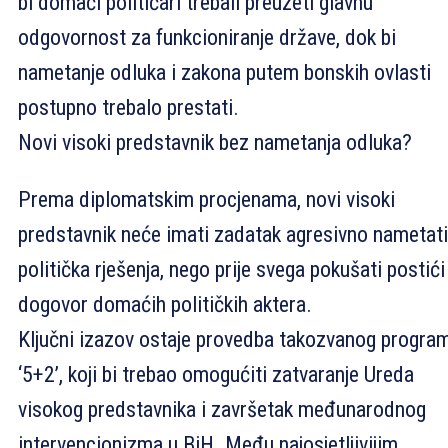
bi domaći političari trebali preuzeti glavnu
odgovornost za funkcioniranje države, dok bi
nametanje odluka i zakona putem bonskih ovlasti
postupno trebalo prestati.
Novi visoki predstavnik bez nametanja odluka?
Prema diplomatskim procjenama, novi visoki
predstavnik neće imati zadatak agresivno nametati
politička rješenja, nego prije svega pokušati postići
dogovor domaćih političkih aktera.
Ključni izazov ostaje provedba takozvanog progra
‘5+2’, koji bi trebao omogućiti zatvaranje Ureda
visokog predstavnika i završetak međunarodnog
intervencionizma u BiH. Među najosjetljivijim