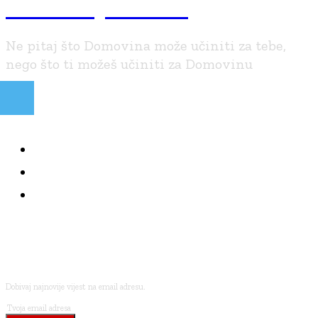
Braniteljski.info
Ne pitaj što Domovina može učiniti za tebe,
nego što ti možeš učiniti za Domovinu
NAJČITANIJE
KOLUMNE
BRANITELJI I VJERA
PRETPLATI SE
Dobivaj najnovije vijest na email adresu.