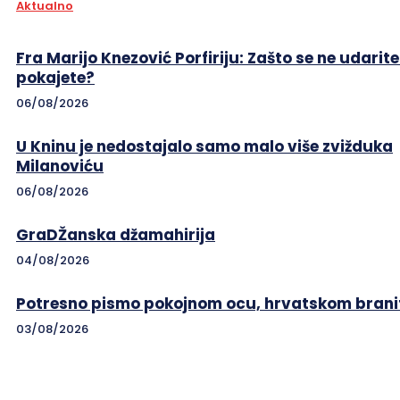
Aktualno
Fra Marijo Knezović Porfiriju: Zašto se ne udarite
pokajete?
06/08/2026
U Kninu je nedostajalo samo malo više zvižduka
Milanoviću
06/08/2026
GraDŽanska džamahirija
04/08/2026
Potresno pismo pokojnom ocu, hrvatskom branit
03/08/2026