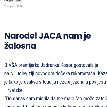
Objavljeno:
2 veljače, 2026
Narode! JACA nam je
žalosna
BIVŠA premijerka Jadranka Kosor gostovala je
na N1 televiziji povodom dočeka rukometaša. Kaz
je kako je ovakva situacija nezabilježena u povijesti
Hrvatske.
“Do danas sam mislila da me malo što može zateći
zaprepastiti, ali ovo danas je kulminiralo. Zateklo 