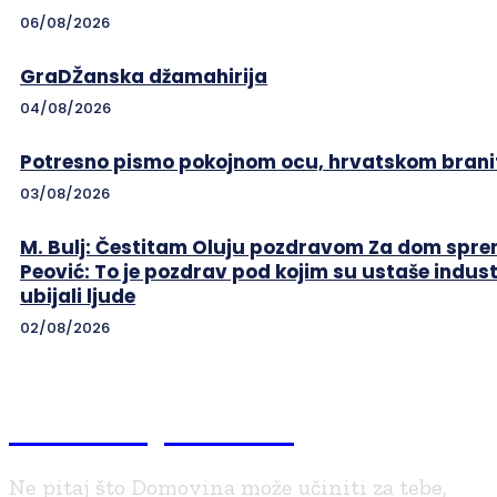
06/08/2026
GraDŽanska džamahirija
04/08/2026
Potresno pismo pokojnom ocu, hrvatskom branit
03/08/2026
M. Bulj: Čestitam Oluju pozdravom Za dom sprem
Peović: To je pozdrav pod kojim su ustaše indust
ubijali ljude
02/08/2026
Braniteljski.info
Ne pitaj što Domovina može učiniti za tebe,