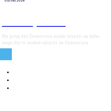
03/08/2026
Braniteljski.info
Ne pitaj što Domovina može učiniti za tebe,
nego što ti možeš učiniti za Domovinu
NAJČITANIJE
KOLUMNE
BRANITELJI I VJERA
PRETPLATI SE