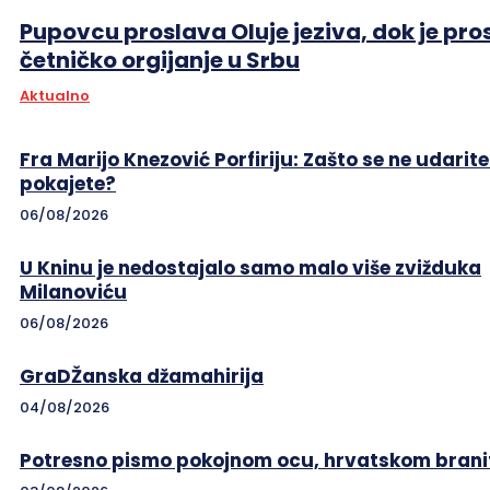
Pupovcu proslava Oluje jeziva, dok je pro
četničko orgijanje u Srbu
Aktualno
Fra Marijo Knezović Porfiriju: Zašto se ne udarite
pokajete?
06/08/2026
U Kninu je nedostajalo samo malo više zvižduka
Milanoviću
06/08/2026
GraDŽanska džamahirija
04/08/2026
Potresno pismo pokojnom ocu, hrvatskom branit