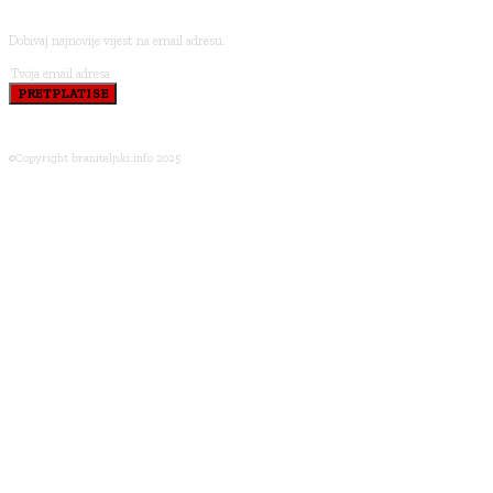
Dobivaj najnovije vijest na email adresu.
PRETPLATI SE
©Copyright braniteljski.info 2025