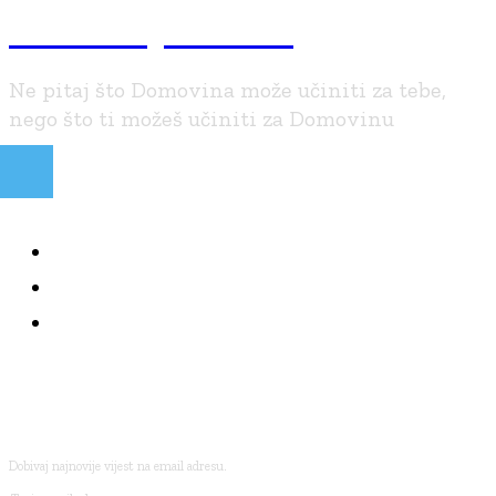
Braniteljski.info
Ne pitaj što Domovina može učiniti za tebe,
nego što ti možeš učiniti za Domovinu
NAJČITANIJE
KOLUMNE
BRANITELJI I VJERA
PRETPLATI SE
Dobivaj najnovije vijest na email adresu.