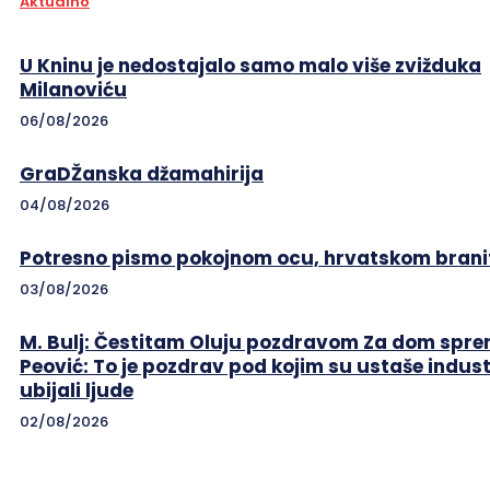
Aktualno
U Kninu je nedostajalo samo malo više zvižduka
Milanoviću
06/08/2026
GraDŽanska džamahirija
04/08/2026
Potresno pismo pokojnom ocu, hrvatskom branit
03/08/2026
M. Bulj: Čestitam Oluju pozdravom Za dom sprem
Peović: To je pozdrav pod kojim su ustaše indust
ubijali ljude
02/08/2026