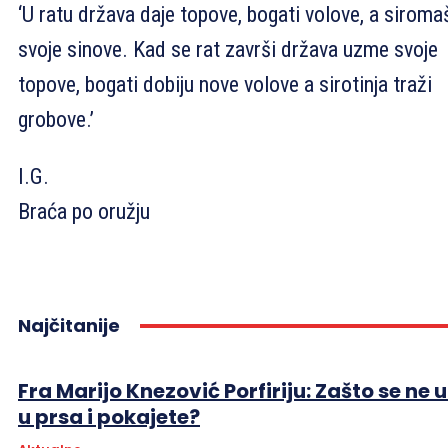
‘U ratu država daje topove, bogati volove, a siroma
svoje sinove. Kad se rat završi država uzme svoje
topove, bogati dobiju nove volove a sirotinja traži
grobove.’
I.G.
Braća po oružju
Najčitanije
Fra Marijo Knezović Porfiriju: Zašto se ne 
u prsa i pokajete?