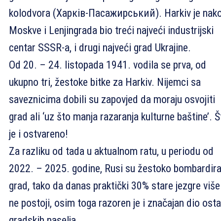
kolodvora (Харків-Пасажирський). Harkiv je nak
Moskve i Lenjingrada bio treći najveći industrijski
centar SSSR-a, i drugi najveći grad Ukrajine.
Od 20. – 24. listopada 1941. vodila se prva, od
ukupno tri, žestoke bitke za Harkiv. Nijemci sa
saveznicima dobili su zapovjed da moraju osvojiti
grad ali ‘uz što manja razaranja kulturne baštine’. Š
je i ostvareno!
Za razliku od tada u aktualnom ratu, u periodu od
2022. – 2025. godine, Rusi su žestoko bombardira
grad, tako da danas praktički 30% stare jezgre više
ne postoji, osim toga razoren je i značajan dio osta
gradskih naselja.