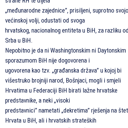
strane RH te dijela
„međunarodne zajednice”, prisiljeni, suprotno svojo
većinskoj volji, odustati od svoga
hrvatskog, nacionalnog entiteta u BiH, za razliku o
Srba u BiH.
Nepobitno je da ni Washingtonskim ni Daytonskim
sporazumom BiH nije dogovorena i
ugovorena kao tzv. „građanska država” u kojoj bi
višestruko brojniji narod, Bošnjaci, mogli i smjeli
Hrvatima u Federaciji BiH birati lažne hrvatske
predstavnike, a neki „visoki
predstavnici” nametati „dekretima” rješenja na šte
Hrvata u BiH, ali i hrvatskih strateških