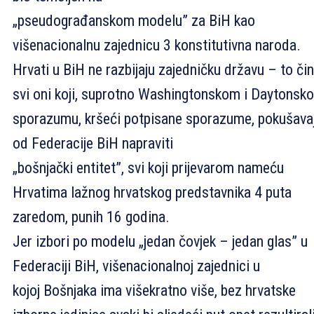
„pseudograđanskom modelu” za BiH kao
višenacionalnu zajednicu 3 konstitutivna naroda.
Hrvati u BiH ne razbijaju zajedničku državu – to či
svi oni koji, suprotno Washingtonskom i Daytonsk
sporazumu, kršeći potpisane sporazume, pokušava
od Federacije BiH napraviti
„bošnjački entitet”, svi koji prijevarom nameću
Hrvatima lažnog hrvatskog predstavnika 4 puta
zaredom, punih 16 godina.
Jer izbori po modelu „jedan čovjek – jedan glas” u
Federaciji BiH, višenacionalnoj zajednici u
kojoj Bošnjaka ima višekratno više, bez hrvatske