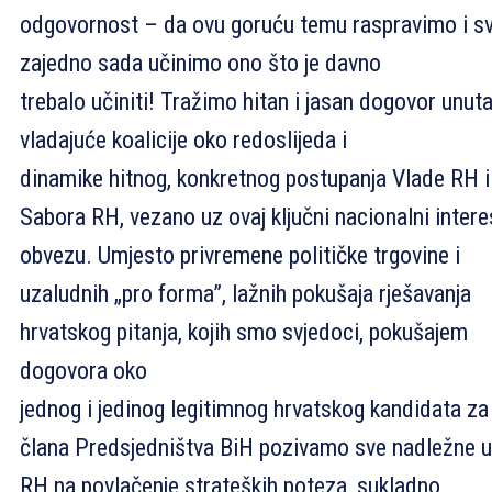
odgovornost – da ovu goruću temu raspravimo i sv
zajedno sada učinimo ono što je davno
trebalo učiniti! Tražimo hitan i jasan dogovor unuta
vladajuće koalicije oko redoslijeda i
dinamike hitnog, konkretnog postupanja Vlade RH i
Sabora RH, vezano uz ovaj ključni nacionalni intere
obvezu. Umjesto privremene političke trgovine i
uzaludnih „pro forma”, lažnih pokušaja rješavanja
hrvatskog pitanja, kojih smo svjedoci, pokušajem
dogovora oko
jednog i jedinog legitimnog hrvatskog kandidata za
člana Predsjedništva BiH pozivamo sve nadležne u
RH na povlačenje strateških poteza, sukladno