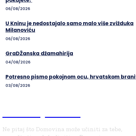
pokajete?
06/08/2026
U Kninu je nedostajalo samo malo više zvižduka
Milanoviću
06/08/2026
GraDŽanska džamahirija
04/08/2026
Potresno pismo pokojnom ocu, hrvatskom branit
03/08/2026
Braniteljski.info
Ne pitaj što Domovina može učiniti za tebe,