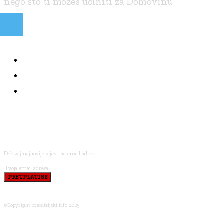
nego što ti možeš učiniti za Domovinu
NAJČITANIJE
KOLUMNE
BRANITELJI I VJERA
PRETPLATI SE
Dobivaj najnovije vijest na email adresu.
PRETPLATI SE
©Copyright braniteljski.info 2025